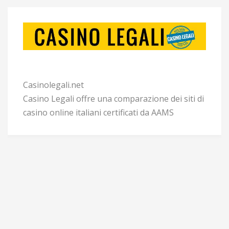
Casinolegali.net
Casino Legali offre una comparazione dei siti di
casino online italiani certificati da AAMS