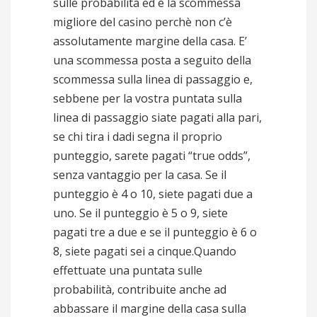
sulle probabilità ed è la scommessa
migliore del casino perchè non c’è
assolutamente margine della casa. E’
una scommessa posta a seguito della
scommessa sulla linea di passaggio e,
sebbene per la vostra puntata sulla
linea di passaggio siate pagati alla pari,
se chi tira i dadi segna il proprio
punteggio, sarete pagati “true odds”,
senza vantaggio per la casa. Se il
punteggio è 4 o 10, siete pagati due a
uno. Se il punteggio è 5 o 9, siete
pagati tre a due e se il punteggio è 6 o
8, siete pagati sei a cinque.Quando
effettuate una puntata sulle
probabilità, contribuite anche ad
abbassare il margine della casa sulla