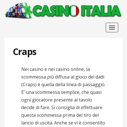
Toggle
navigat
Craps
Nei casino e nei casino online, la
scommessa più diffusa al gioco dei dadi
(Craps) è quella della linea di passaggio.
E’ una scommessa semplice, che quasi
ogni giocatore presente al tavolo
decide di fare. Si consiglia di effettuare
questa scommessa prima del tiro del
lancio di uscita. Anche se vi è consentito