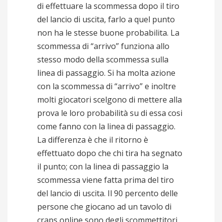
di effettuare la scommessa dopo il tiro
del lancio di uscita, farlo a quel punto
non ha le stesse buone probabilita. La
scommessa di “arrivo” funziona allo
stesso modo della scommessa sulla
linea di passaggio. Si ha molta azione
con la scommessa di “arrivo” e inoltre
molti giocatori scelgono di mettere alla
prova le loro probabilità su di essa cosi
come fanno con la linea di passaggio.
La differenza è che il ritorno è
effettuato dopo che chi tira ha segnato
il punto; con la linea di passaggio la
scommessa viene fatta prima del tiro
del lancio di uscita. Il 90 percento delle
persone che giocano ad un tavolo di
craps online sono degli scommettitori