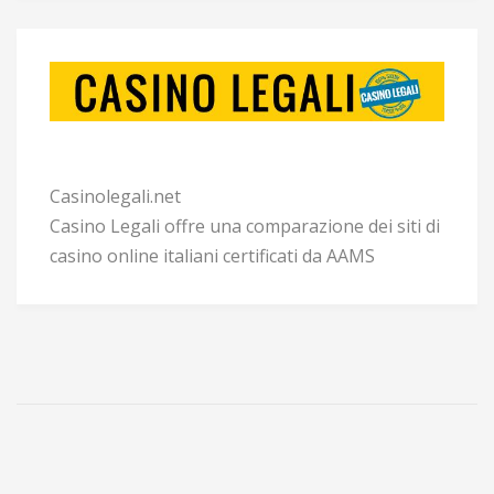
Casinolegali.net
Casino Legali offre una comparazione dei siti di
casino online italiani certificati da AAMS