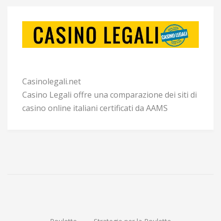
Casinolegali.net
Casino Legali offre una comparazione dei siti di
casino online italiani certificati da AAMS